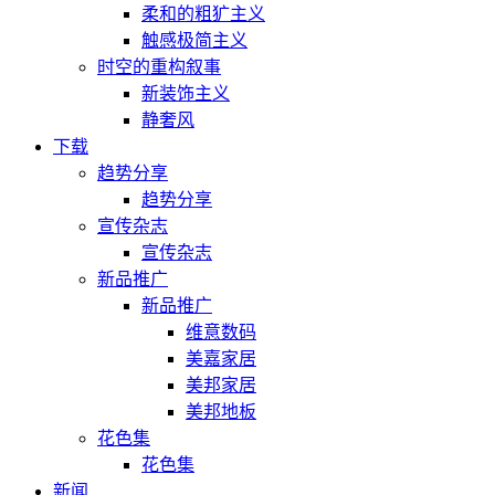
柔和的粗犷主义
触感极简主义
时空的重构叙事
新装饰主义
静奢风
下载
趋势分享
趋势分享
宣传杂志
宣传杂志
新品推广
新品推广
维意数码
美嘉家居
美邦家居
美邦地板
花色集
花色集
新闻