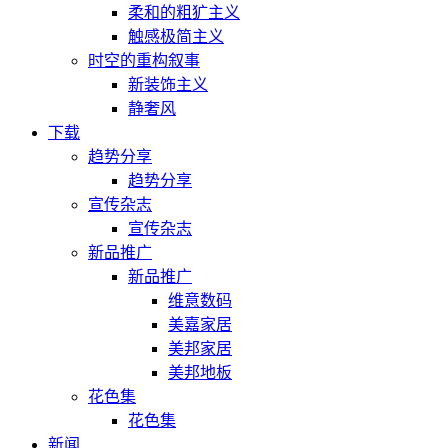
柔和的粗犷主义
触感极简主义
时空的重构叙事
新装饰主义
静奢风
下载
趋势分享
趋势分享
宣传杂志
宣传杂志
新品推广
新品推广
维意数码
美嘉家居
美邦家居
美邦地板
花色集
花色集
新闻