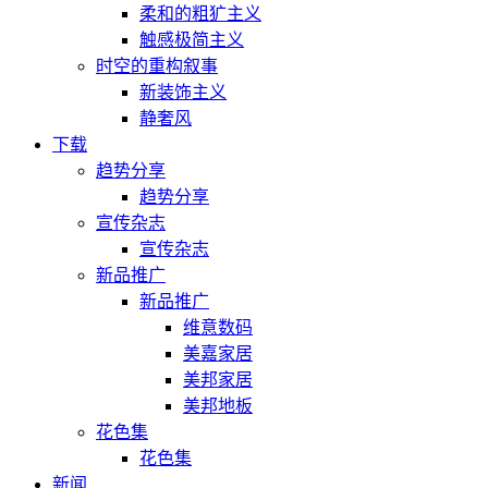
柔和的粗犷主义
触感极简主义
时空的重构叙事
新装饰主义
静奢风
下载
趋势分享
趋势分享
宣传杂志
宣传杂志
新品推广
新品推广
维意数码
美嘉家居
美邦家居
美邦地板
花色集
花色集
新闻