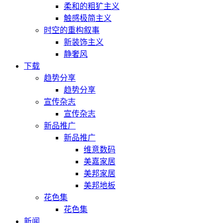
柔和的粗犷主义
触感极简主义
时空的重构叙事
新装饰主义
静奢风
下载
趋势分享
趋势分享
宣传杂志
宣传杂志
新品推广
新品推广
维意数码
美嘉家居
美邦家居
美邦地板
花色集
花色集
新闻