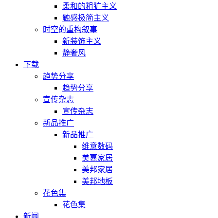
柔和的粗犷主义
触感极简主义
时空的重构叙事
新装饰主义
静奢风
下载
趋势分享
趋势分享
宣传杂志
宣传杂志
新品推广
新品推广
维意数码
美嘉家居
美邦家居
美邦地板
花色集
花色集
新闻