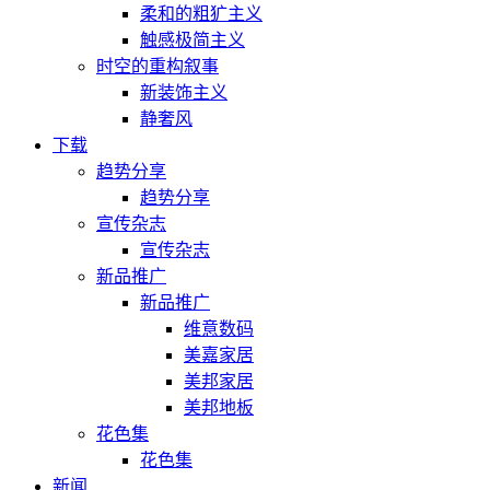
柔和的粗犷主义
触感极简主义
时空的重构叙事
新装饰主义
静奢风
下载
趋势分享
趋势分享
宣传杂志
宣传杂志
新品推广
新品推广
维意数码
美嘉家居
美邦家居
美邦地板
花色集
花色集
新闻