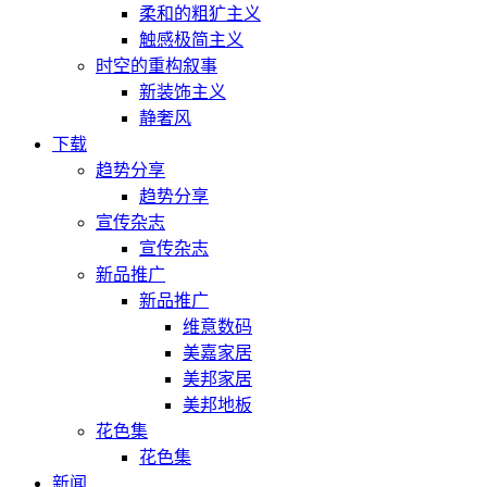
柔和的粗犷主义
触感极简主义
时空的重构叙事
新装饰主义
静奢风
下载
趋势分享
趋势分享
宣传杂志
宣传杂志
新品推广
新品推广
维意数码
美嘉家居
美邦家居
美邦地板
花色集
花色集
新闻