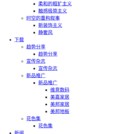
柔和的粗犷主义
触感极简主义
时空的重构叙事
新装饰主义
静奢风
下载
趋势分享
趋势分享
宣传杂志
宣传杂志
新品推广
新品推广
维意数码
美嘉家居
美邦家居
美邦地板
花色集
花色集
新闻