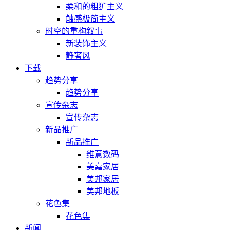
柔和的粗犷主义
触感极简主义
时空的重构叙事
新装饰主义
静奢风
下载
趋势分享
趋势分享
宣传杂志
宣传杂志
新品推广
新品推广
维意数码
美嘉家居
美邦家居
美邦地板
花色集
花色集
新闻