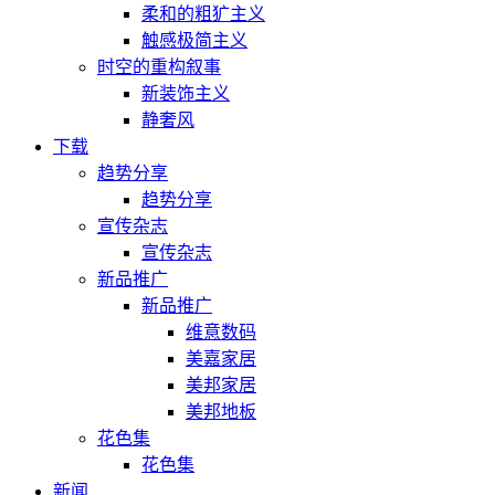
柔和的粗犷主义
触感极简主义
时空的重构叙事
新装饰主义
静奢风
下载
趋势分享
趋势分享
宣传杂志
宣传杂志
新品推广
新品推广
维意数码
美嘉家居
美邦家居
美邦地板
花色集
花色集
新闻