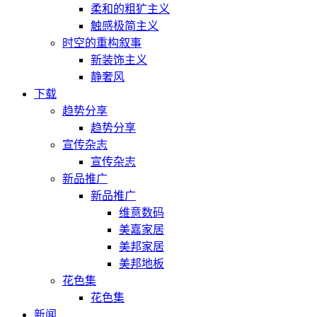
柔和的粗犷主义
触感极简主义
时空的重构叙事
新装饰主义
静奢风
下载
趋势分享
趋势分享
宣传杂志
宣传杂志
新品推广
新品推广
维意数码
美嘉家居
美邦家居
美邦地板
花色集
花色集
新闻