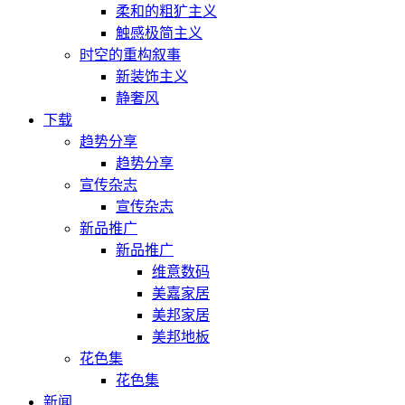
柔和的粗犷主义
触感极简主义
时空的重构叙事
新装饰主义
静奢风
下载
趋势分享
趋势分享
宣传杂志
宣传杂志
新品推广
新品推广
维意数码
美嘉家居
美邦家居
美邦地板
花色集
花色集
新闻