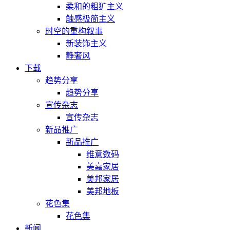
柔和的粗犷主义
触感极简主义
时空的重构叙事
新装饰主义
静奢风
下载
趋势分享
趋势分享
宣传杂志
宣传杂志
新品推广
新品推广
维意数码
美嘉家居
美邦家居
美邦地板
花色集
花色集
新闻