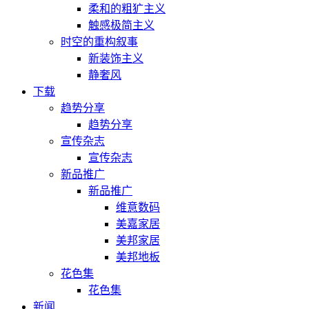
柔和的粗犷主义
触感极简主义
时空的重构叙事
新装饰主义
静奢风
下载
趋势分享
趋势分享
宣传杂志
宣传杂志
新品推广
新品推广
维意数码
美嘉家居
美邦家居
美邦地板
花色集
花色集
新闻