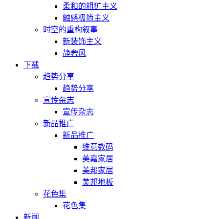
柔和的粗犷主义
触感极简主义
时空的重构叙事
新装饰主义
静奢风
下载
趋势分享
趋势分享
宣传杂志
宣传杂志
新品推广
新品推广
维意数码
美嘉家居
美邦家居
美邦地板
花色集
花色集
新闻