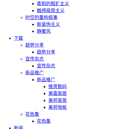
柔和的粗犷主义
触感极简主义
时空的重构叙事
新装饰主义
静奢风
下载
趋势分享
趋势分享
宣传杂志
宣传杂志
新品推广
新品推广
维意数码
美嘉家居
美邦家居
美邦地板
花色集
花色集
新闻