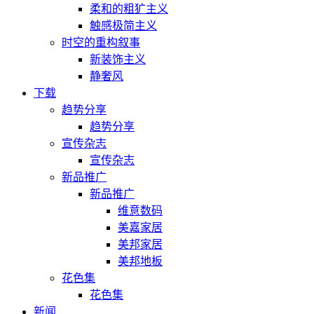
柔和的粗犷主义
触感极简主义
时空的重构叙事
新装饰主义
静奢风
下载
趋势分享
趋势分享
宣传杂志
宣传杂志
新品推广
新品推广
维意数码
美嘉家居
美邦家居
美邦地板
花色集
花色集
新闻