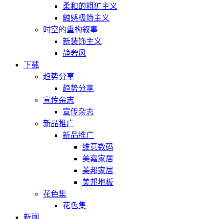
柔和的粗犷主义
触感极简主义
时空的重构叙事
新装饰主义
静奢风
下载
趋势分享
趋势分享
宣传杂志
宣传杂志
新品推广
新品推广
维意数码
美嘉家居
美邦家居
美邦地板
花色集
花色集
新闻