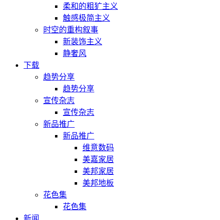
柔和的粗犷主义
触感极简主义
时空的重构叙事
新装饰主义
静奢风
下载
趋势分享
趋势分享
宣传杂志
宣传杂志
新品推广
新品推广
维意数码
美嘉家居
美邦家居
美邦地板
花色集
花色集
新闻