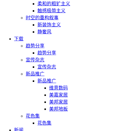
柔和的粗犷主义
触感极简主义
时空的重构叙事
新装饰主义
静奢风
下载
趋势分享
趋势分享
宣传杂志
宣传杂志
新品推广
新品推广
维意数码
美嘉家居
美邦家居
美邦地板
花色集
花色集
新闻